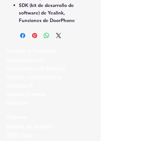
SDK (kit de desarrollo de
software) de Yealink,
Funciones de DoorPhone
Servicios y Productos
Conmutadores IP
Conmutadores IP Virtuales
Soporte a Conmutadores
Teléfonos IP
Tarjetas Sangoma
Hotelería
Empresa
Sistema de Soporte
3PBX Cloud