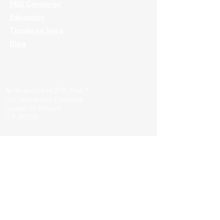
PBX Concierge
Educación
Tienda en línea
Blog
Ubicaciones
Av. Nuevo León 276, Piso 7
Col. Hipodromo Condesa
Ciudad de México
C.P. 06170
Guerrero 715, Of. 212-A
Col. Centro
Pachuca de Soto Hgo.
C.P. 42000
Blvd. Bernardo Quintana 7001, Torre 1 Piso8,
#815
Cen
tro Sur, Santiago de Querétaro, C.P.
76090
Teléfonos