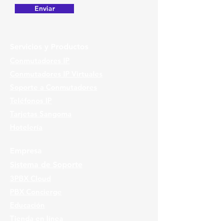
Enviar
Servicios y Productos
Conmutadores IP
Conmutadores IP Virtuales
Soporte a Conmutadores
Teléfonos IP
Tarjetas Sangoma
Hotelería
Empresa
Sistema de Soporte
3PBX Cloud
PBX Concierge
Educación
Tienda en línea