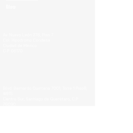
Blog
Ubicaciones
Av. Nuevo León 276, Piso 7
Col. Hipodromo Condesa
Ciudad de México
C.P. 06170
Guerrero 715, Of. 212-A
Col. Centro
Pachuca de Soto Hgo.
C.P. 42000
Blvd. Bernardo Quintana 7001, Torre 1 Piso8,
#815
Cen
tro Sur, Santiago de Querétaro, C.P.
76090
Teléfonos
CDMX:
55 4737 0000
CDMX:
55 4777 8927