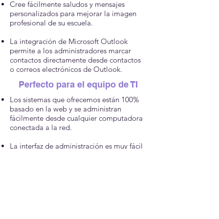
Cree fácilmente saludos y mensajes
personalizados para mejorar la imagen
profesional de su escuela.
La integración de Microsoft Outlook
permite a los administradores marcar
contactos directamente desde contactos
o correos electrónicos de Outlook.
Perfecto para el equipo de TI
Los sistemas que ofrecemos están 100%
basado en la web y se administran
fácilmente desde cualquier computadora
conectada a la red.
La interfaz de administración es muy fácil
de usar y no requiere absolutamente de
ninguna codificación.
Todas las funciones están incluidas en la
compra inicial y están basadas en
permisos, por lo que cada vez que alguien
necesite agregar una función,