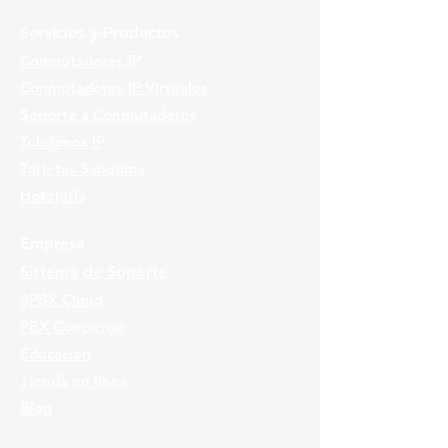
Servicios y Productos
Conmutadores IP
Conmutadores IP Virtuales
Soporte a Conmutadores
Teléfonos IP
Tarjetas Sangoma
Hotelería
Empresa
Sistema de Soporte
3PBX Cloud
PBX Concierge
Educación
Tienda en línea
Blog