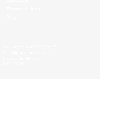
Educación
Tienda en línea
Blog
Ubicaciones
Av. Nuevo León 276, Piso 7
Col. Hipodromo Condesa
Ciudad de México
C.P. 06170
Guerrero 715, Of. 212-A
Col. Centro
Pachuca de Soto Hgo.
C.P. 42000
Blvd. Bernardo Quintana 7001, Torre 1 Piso8,
#815
Cen
tro Sur, Santiago de Querétaro, C.P.
76090
Teléfonos