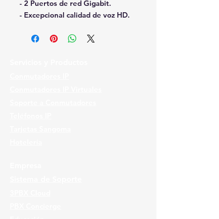
- 2 Puertos de red Gigabit.
- Excepcional calidad de voz HD.
Servicios y Productos
Conmutadores IP
Conmutadores IP Virtuales
Soporte a Conmutadores
Teléfonos IP
Tarjetas Sangoma
Hotelería
Empresa
Sistema de Soporte
3PBX Cloud
PBX Concierge