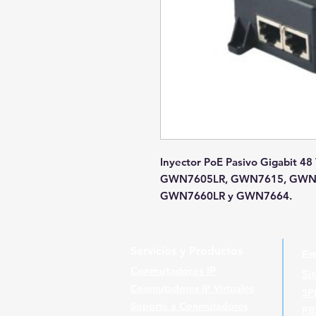
Inyector PoE Pasivo Gigabit 
GWN7605LR, GWN7615, GWN
GWN7660LR y GWN7664.
Servicios y Productos
Em
Conmutadores IP
Si
Conmutadores IP Virtuales
3P
Soporte a Conmutadores
PB