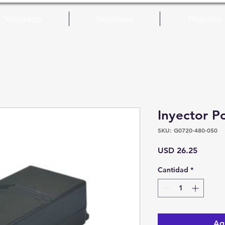
Vozsynergy
Soluciones
Productos
Inyector P
SKU: G0720-480-050
Precio
USD 26.25
Cantidad
*
Agr