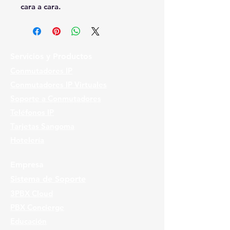
cara a cara.
Servicios y Productos
Conmutadores IP
Conmutadores IP Virtuales
Soporte a Conmutadores
Teléfonos IP
Tarjetas Sangoma
Hotelería
Empresa
Sistema de Soporte
3PBX Cloud
PBX Concierge
Educación