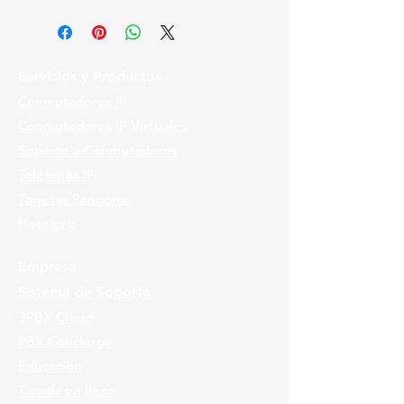
Servicios y Productos
Conmutadores IP
Conmutadores IP Virtuales
Soporte a Conmutadores
Teléfonos IP
Tarjetas Sangoma
Hotelería
Empresa
Sistema de Soporte
3PBX Cloud
PBX Concierge
Educación
Tienda en línea