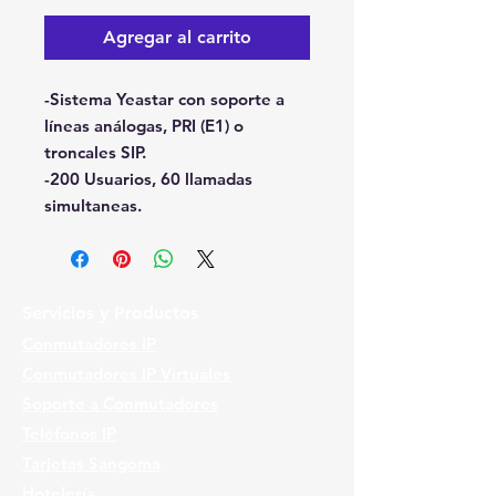
Agregar al carrito
-Sistema Yeastar con soporte a
líneas análogas, PRI (E1) o
troncales SIP.
-200 Usuarios, 60 llamadas
simultaneas.
Servicios y Productos
Conmutadores IP
Conmutadores IP Virtuales
Soporte a Conmutadores
Teléfonos IP
Tarjetas Sangoma
Hotelería