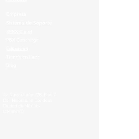
Empresa
Sistema de Soporte
3PBX Cloud
PBX Concierge
Educación
Tienda en línea
Blog
Ubicaciones
Av. Nuevo León 276, Piso 7
Col. Hipodromo Condesa
Ciudad de México
C.P. 06170
Guerrero 715, Of. 212-A
Col. Centro
Pachuca de Soto Hgo.