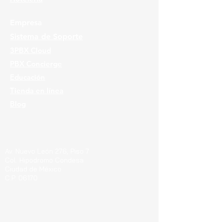
Empresa
Sistema de Soporte
3PBX Cloud
PBX Concierge
Educación
Tienda en línea
Blog
Ubicaciones
Av. Nuevo León 276, Piso 7
Col. Hipodromo Condesa
Ciudad de México
C.P. 06170
Guerrero 715, Of. 212-A
Col. Centro
Pachuca de Soto Hgo.