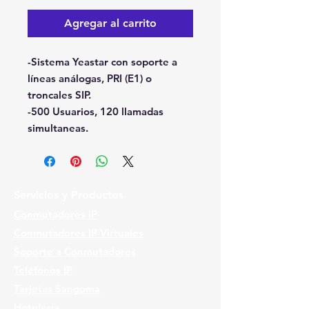
Agregar al carrito
-Sistema Yeastar con soporte a
líneas análogas, PRI (E1) o
troncales SIP.
-500 Usuarios, 120 llamadas
simultaneas.
Servicios y Productos
Conmutadores IP
Conmutadores IP Virtuales
Soporte a Conmutadores
Teléfonos IP
Tarjetas Sangoma
Hotelería