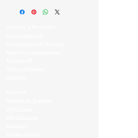
Servicios y Productos
Conmutadores IP
Conmutadores IP Virtuales
Soporte a Conmutadores
Teléfonos IP
Tarjetas Sangoma
Hotelería
Empresa
Sistema de Soporte
3PBX Cloud
PBX Concierge
Educación
Tienda en línea