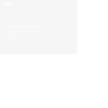
Blog
Ubicaciones
Av. Nuevo León 276, Piso 7
Col. Hipodromo Condesa
Ciudad de México
C.P. 06170
Guerrero 715, Of. 212-A
Col. Centro
Pachuca de Soto Hgo.
C.P. 42000
Blvd. Bernardo Quintana 7001, Torre 1 Piso8,
#815
Cen
tro Sur, Santiago de Querétaro, C.P.
76090
Teléfonos
CDMX:
55 4737 0000
CDMX:
55 4777 8927
Guadalajara:
33 4777 4760