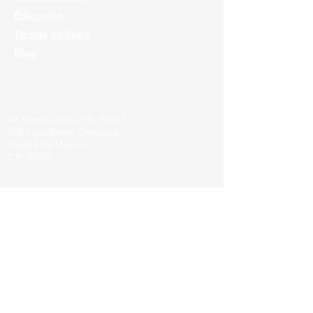
Educación
Tienda en línea
Blog
Ubicaciones
Av. Nuevo León 276, Piso 7
Col. Hipodromo Condesa
Ciudad de México
C.P. 06170
Guerrero 715, Of. 212-A
Col. Centro
Pachuca de Soto Hgo.
C.P. 42000
Blvd. Bernardo Quintana 7001, Torre 1 Piso8,
#815
Cen
tro Sur, Santiago de Querétaro, C.P.
76090
Teléfonos