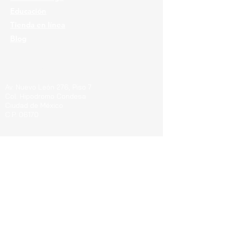
Educación
Tienda en línea
Blog
Ubicaciones
Av. Nuevo León 276, Piso 7
Col. Hipodromo Condesa
Ciudad de México
C.P. 06170
Guerrero 715, Of. 212-A
Col. Centro
Pachuca de Soto Hgo.
C.P. 42000
Blvd. Bernardo Quintana 7001, Torre 1 Piso8,
#815
Cen
tro Sur, Santiago de Querétaro, C.P.
76090
Teléfonos