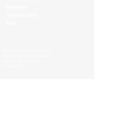
Educación
Tienda en línea
Blog
Ubicaciones
Av. Nuevo León 276, Piso 7
Col. Hipodromo Condesa
Ciudad de México
C.P. 06170
Guerrero 715, Of. 212-A
Col. Centro
Pachuca de Soto Hgo.
C.P. 42000
Blvd. Bernardo Quintana 7001, Torre 1 Piso8,
#815
Cen
tro Sur, Santiago de Querétaro, C.P.
76090
Teléfonos