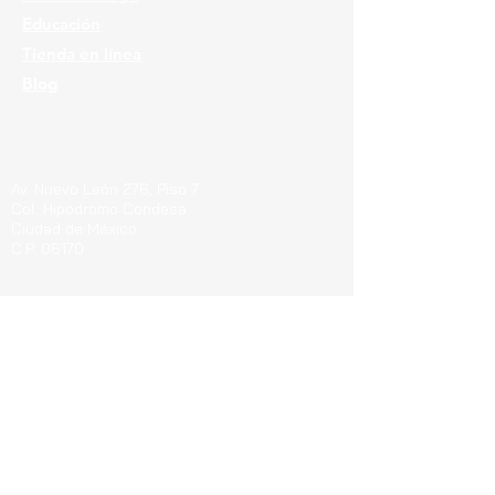
Educación
Tienda en línea
Blog
Ubicaciones
Av. Nuevo León 276, Piso 7
Col. Hipodromo Condesa
Ciudad de México
C.P. 06170
Guerrero 715, Of. 212-A
Col. Centro
Pachuca de Soto Hgo.
C.P. 42000
Blvd. Bernardo Quintana 7001, Torre 1 Piso8,
#815
Cen
tro Sur, Santiago de Querétaro, C.P.
76090
Teléfonos