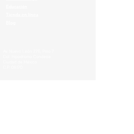
Educación
Tienda en línea
Blog
Ubicaciones
Av. Nuevo León 276, Piso 7
Col. Hipodromo Condesa
Ciudad de México
C.P. 06170
Guerrero 715, Of. 212-A
Col. Centro
Pachuca de Soto Hgo.
C.P. 42000
Blvd. Bernardo Quintana 7001, Torre 1 Piso8,
#815
Cen
tro Sur, Santiago de Querétaro, C.P.
76090
Teléfonos