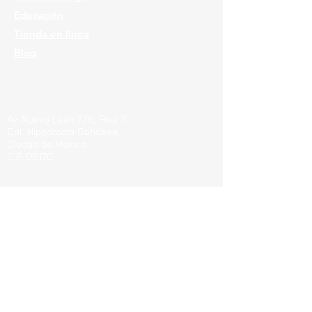
Educación
Tienda en línea
Blog
Ubicaciones
Av. Nuevo León 276, Piso 7
Col. Hipodromo Condesa
Ciudad de México
C.P. 06170
Guerrero 715, Of. 212-A
Col. Centro
Pachuca de Soto Hgo.
C.P. 42000
Blvd. Bernardo Quintana 7001, Torre 1 Piso8,
#815
Cen
tro Sur, Santiago de Querétaro, C.P.
76090
Teléfonos