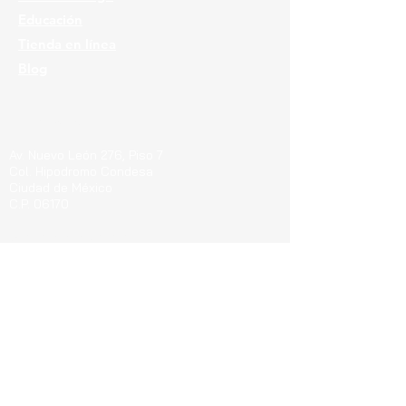
Educación
Tienda en línea
Blog
Ubicaciones
Av. Nuevo León 276, Piso 7
Col. Hipodromo Condesa
Ciudad de México
C.P. 06170
Guerrero 715, Of. 212-A
Col. Centro
Pachuca de Soto Hgo.
C.P. 42000
Blvd. Bernardo Quintana 7001, Torre 1 Piso8,
#815
Cen
tro Sur, Santiago de Querétaro, C.P.
76090
Teléfonos