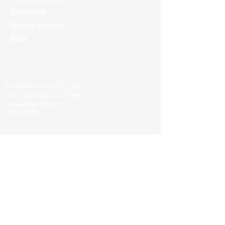
Educación
Tienda en línea
Blog
Ubicaciones
Av. Nuevo León 276, Piso 7
Col. Hipodromo Condesa
Ciudad de México
C.P. 06170
Guerrero 715, Of. 212-A
Col. Centro
Pachuca de Soto Hgo.
C.P. 42000
Blvd. Bernardo Quintana 7001, Torre 1 Piso8,
#815
Cen
tro Sur, Santiago de Querétaro, C.P.
76090
Teléfonos