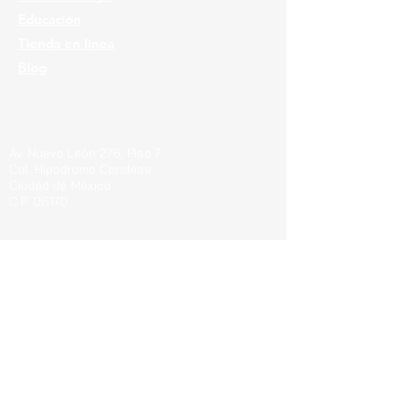
Educación
Tienda en línea
Blog
Ubicaciones
Av. Nuevo León 276, Piso 7
Col. Hipodromo Condesa
Ciudad de México
C.P. 06170
Guerrero 715, Of. 212-A
Col. Centro
Pachuca de Soto Hgo.
C.P. 42000
Blvd. Bernardo Quintana 7001, Torre 1 Piso8,
#815
Cen
tro Sur, Santiago de Querétaro, C.P.
76090
Teléfonos