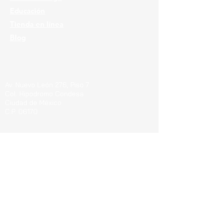
Educación
Tienda en línea
Blog
Ubicaciones
Av. Nuevo León 276, Piso 7
Col. Hipodromo Condesa
Ciudad de México
C.P. 06170
Guerrero 715, Of. 212-A
Col. Centro
Pachuca de Soto Hgo.
C.P. 42000
Blvd. Bernardo Quintana 7001, Torre 1 Piso8,
#815
Cen
tro Sur, Santiago de Querétaro, C.P.
76090
Teléfonos