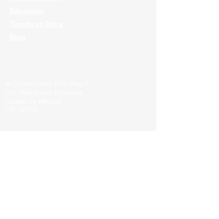
Educación
Tienda en línea
Blog
Ubicaciones
Av. Nuevo León 276, Piso 7
Col. Hipodromo Condesa
Ciudad de México
C.P. 06170
Guerrero 715, Of. 212-A
Col. Centro
Pachuca de Soto Hgo.
C.P. 42000
Blvd. Bernardo Quintana 7001, Torre 1 Piso8,
#815
Cen
tro Sur, Santiago de Querétaro, C.P.
76090
Teléfonos