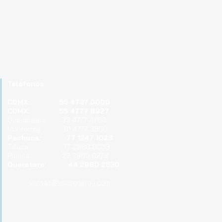
Teléfonos
CDMX: 55 4737 0000
CDMX: 55 4777 8927
Guadalajara: 33 4777 4760
Monterrey: 81 4777 3850
Pachuca: 77 1247 1023
Toluca: 72 2980 0033
Puebla: 22 2980 0279
Queretaro: 44 2980 2530
ventas@vozsynergy.com