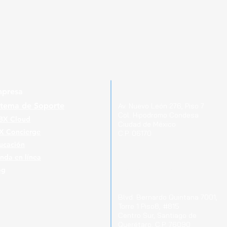
Ubicaciones
presa
stema de Soporte
Av. Nuevo León 276, Piso 7
Col. Hipodromo Condesa
BX Cloud
Ciudad de México
X Concierge
C.P. 06170
ucación
Guerrero 715, Of. 212-A
enda en línea
Col. Centro
og
Pachuca de Soto Hgo.
C.P. 42000
Blvd. Bernardo Quintana 7001,
Torre 1 Piso8, #815
Cen
tro Sur, Santiago de
Querétaro, C.P. 76090