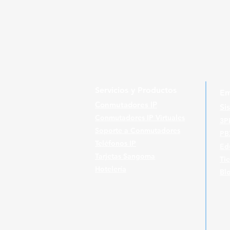
Servicios y Productos
Em
Conmutadores IP
Si
Conmutadores IP Virtuales
3P
Soporte a Conmutadores
PB
Teléfonos IP
Ed
Tarjetas Sangoma
Ti
Hotelería
Bl