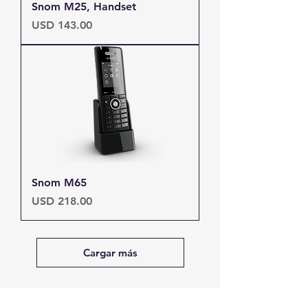
Snom M25, Handset
Precio
USD 143.00
Snom M65
Precio
USD 218.00
Cargar más