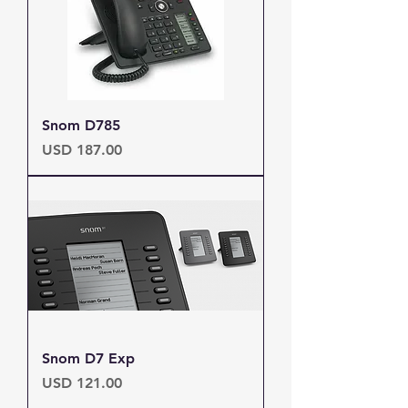
Snom D785
Precio
USD 187.00
Snom D7 Exp
Precio
USD 121.00