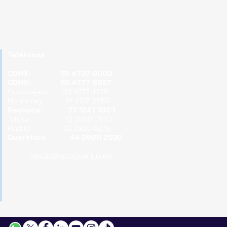
Teléfonos
CDMX: 55 4737 0000
CDMX: 55 4777 8927
Guadalajara: 33 4777 4760
Monterrey: 81 4777 3850
Pachuca: 77 1247 1023
Toluca: 72 2980 0033
Puebla: 22 2980 0279
Queretaro: 44 2980 2530
ventas@vozsynergy.com