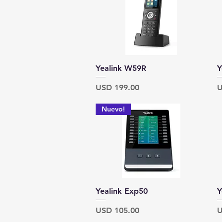
Vista rápida
Yealink W59R
Y
Precio
P
USD 199.00
U
Nuevo!
Vista rápida
Yealink Exp50
Y
Precio
P
USD 105.00
U