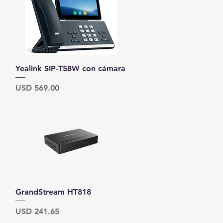
Vista rápida
Yealink SIP-T58W con cámara
Precio
USD 569.00
Vista rápida
GrandStream HT818
Precio
USD 241.65