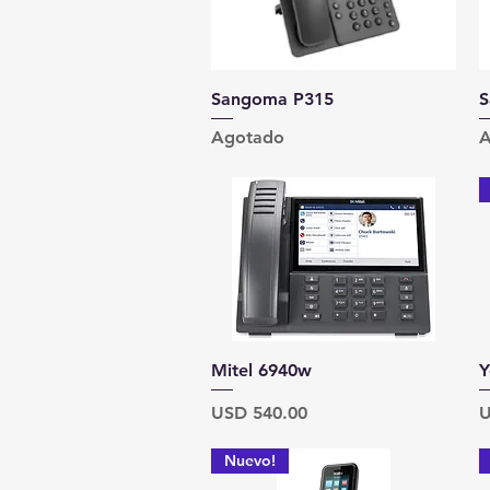
Vista rápida
Sangoma P315
S
Agotado
A
Vista rápida
Mitel 6940w
Y
Precio
P
USD 540.00
U
Nuevo!