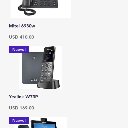
Vista rápida
Mitel 6930w
Precio
USD 410.00
Nuevo!
Vista rápida
Yealink W73P
Precio
USD 169.00
Nuevo!