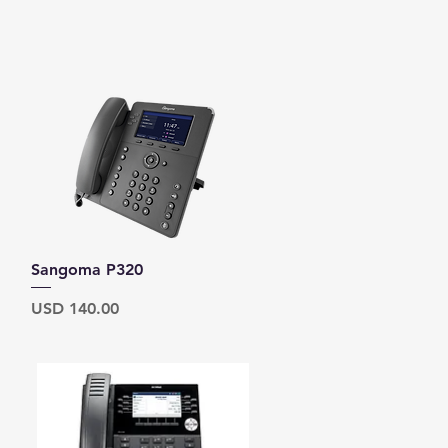
Vista rápida
Sangoma P320
Precio
USD 140.00