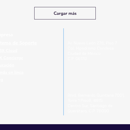
Cargar más
Ubicaciones
presa
stema de Soporte
Av. Nuevo León 276, Piso 7
Col. Hipodromo Condesa
BX Cloud
Ciudad de México
X Concierge
C.P. 06170
ucación
Guerrero 715, Of. 212-A
enda en línea
Col. Centro
og
Pachuca de Soto Hgo.
C.P. 42000
Blvd. Bernardo Quintana 7001,
Torre 1 Piso8, #815
Cen
tro Sur, Santiago de
Querétaro, C.P. 76090