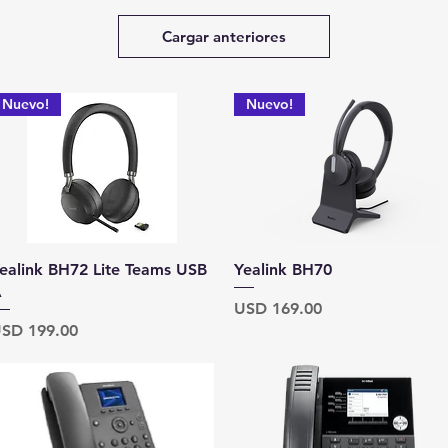
Cargar anteriores
Nuevo!
Nuevo!
Vista rápida
Vista rápida
ealink BH72 Lite Teams USB
Yealink BH70
A
Precio
USD 169.00
recio
SD 199.00