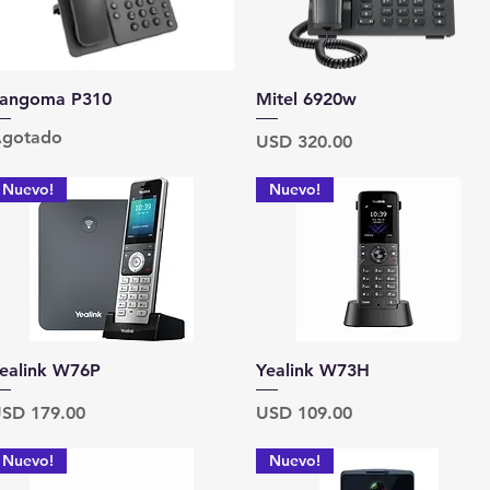
Vista rápida
Vista rápida
angoma P310
Mitel 6920w
gotado
Precio
USD 320.00
Nuevo!
Nuevo!
Vista rápida
Vista rápida
ealink W76P
Yealink W73H
recio
Precio
SD 179.00
USD 109.00
Nuevo!
Nuevo!