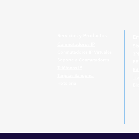
Servicios y Productos
Em
Conmutadores IP
Si
Conmutadores IP Virtuales
3P
Soporte a Conmutadores
PB
Teléfonos IP
Ed
Tarjetas Sangoma
Ti
Hotelería
Bl