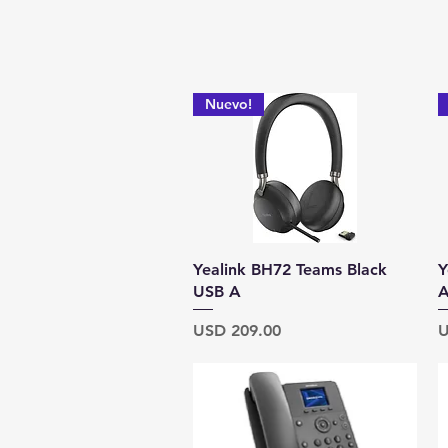
Nuevo!
Vista rápida
Yealink BH72 Teams Black
Y
USB A
Precio
P
USD 209.00
U