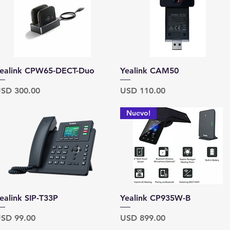
Vista rápida
Vista rápida
ealink CPW65-DECT-Duo
Yealink CAM50
recio
Precio
SD 300.00
USD 110.00
Nuevo!
Vista rápida
Vista rápida
ealink SIP-T33P
Yealink CP935W-B
recio
Precio
SD 99.00
USD 899.00